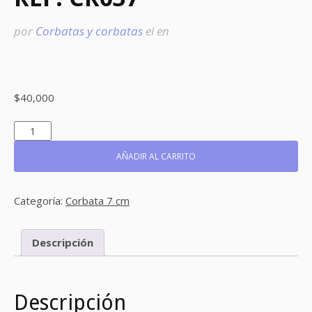
por
Corbatas y corbatas
el
en
$
40,000
REF:
CR037
CANTIDAD
AÑADIR AL CARRITO
Categoría:
Corbata 7 cm
Descripción
Descripción