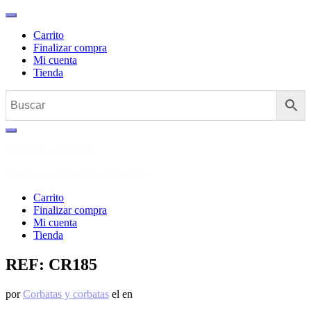
Carrito
Finalizar compra
Mi cuenta
Tienda
Ir
al
Corbatas y Corbatas
contenido
Corbatas en Medellin, Colombia
Carrito
Finalizar compra
Mi cuenta
Tienda
REF: CR185
por
Corbatas y corbatas
el
en