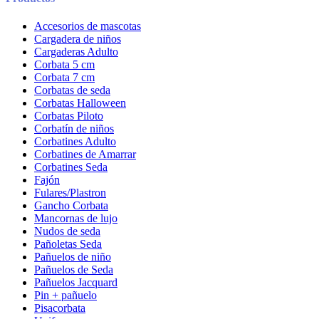
Accesorios de mascotas
Cargadera de niños
Cargaderas Adulto
Corbata 5 cm
Corbata 7 cm
Corbatas de seda
Corbatas Halloween
Corbatas Piloto
Corbatín de niños
Corbatines Adulto
Corbatines de Amarrar
Corbatines Seda
Fajón
Fulares/Plastron
Gancho Corbata
Mancornas de lujo
Nudos de seda
Pañoletas Seda
Pañuelos de niño
Pañuelos de Seda
Pañuelos Jacquard
Pin + pañuelo
Pisacorbata