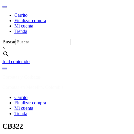
Carrito
Finalizar compra
Mi cuenta
Tienda
Buscar
×
Ir al contenido
Corbatas y Corbatas
Corbatas en Medellin, Colombia
Carrito
Finalizar compra
Mi cuenta
Tienda
CB322