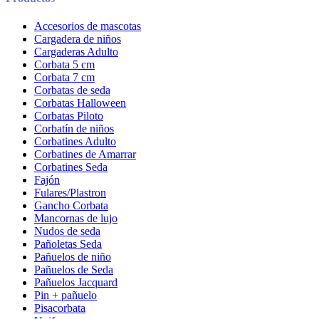
Accesorios de mascotas
Cargadera de niños
Cargaderas Adulto
Corbata 5 cm
Corbata 7 cm
Corbatas de seda
Corbatas Halloween
Corbatas Piloto
Corbatín de niños
Corbatines Adulto
Corbatines de Amarrar
Corbatines Seda
Fajón
Fulares/Plastron
Gancho Corbata
Mancornas de lujo
Nudos de seda
Pañoletas Seda
Pañuelos de niño
Pañuelos de Seda
Pañuelos Jacquard
Pin + pañuelo
Pisacorbata