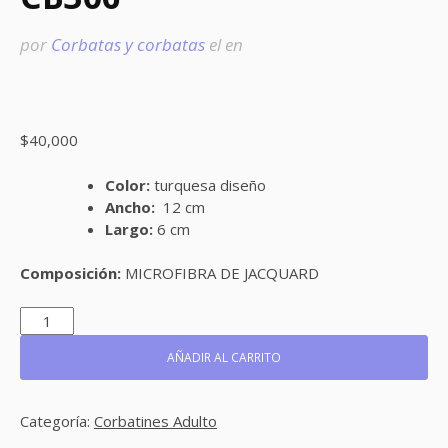
por
Corbatas y corbatas
el
en
$
40,000
Color:
turquesa diseño
Ancho:
12 cm
Largo:
6 cm
Composición:
MICROFIBRA DE JACQUARD
CB306
CANTIDAD
AÑADIR AL CARRITO
Categoría:
Corbatines Adulto