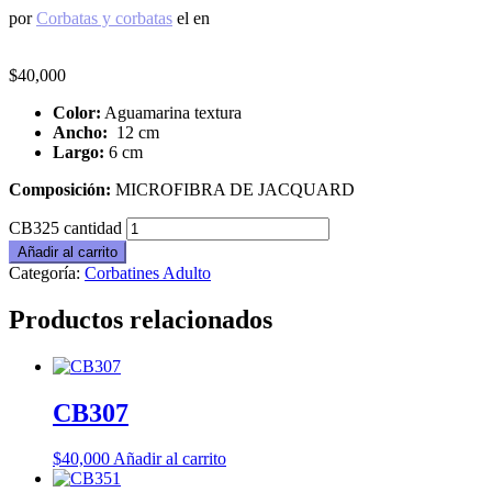
por
Corbatas y corbatas
el
en
$
40,000
Color:
Aguamarina textura
Ancho:
12 cm
Largo:
6 cm
Composición:
MICROFIBRA DE JACQUARD
CB325 cantidad
Añadir al carrito
Categoría:
Corbatines Adulto
Productos relacionados
CB307
$
40,000
Añadir al carrito