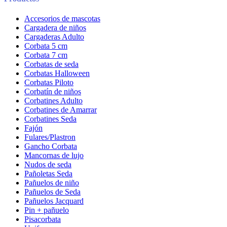
Accesorios de mascotas
Cargadera de niños
Cargaderas Adulto
Corbata 5 cm
Corbata 7 cm
Corbatas de seda
Corbatas Halloween
Corbatas Piloto
Corbatín de niños
Corbatines Adulto
Corbatines de Amarrar
Corbatines Seda
Fajón
Fulares/Plastron
Gancho Corbata
Mancornas de lujo
Nudos de seda
Pañoletas Seda
Pañuelos de niño
Pañuelos de Seda
Pañuelos Jacquard
Pin + pañuelo
Pisacorbata