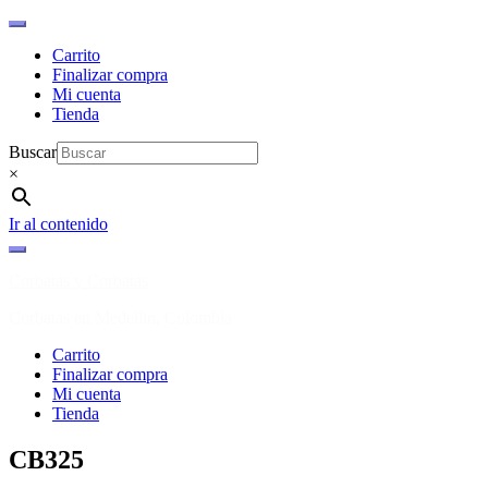
Carrito
Finalizar compra
Mi cuenta
Tienda
Buscar
×
Ir al contenido
Corbatas y Corbatas
Corbatas en Medellin, Colombia
Carrito
Finalizar compra
Mi cuenta
Tienda
CB325