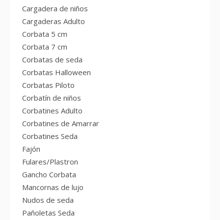
Cargadera de niños
Cargaderas Adulto
Corbata 5 cm
Corbata 7 cm
Corbatas de seda
Corbatas Halloween
Corbatas Piloto
Corbatín de niños
Corbatines Adulto
Corbatines de Amarrar
Corbatines Seda
Fajón
Fulares/Plastron
Gancho Corbata
Mancornas de lujo
Nudos de seda
Pañoletas Seda