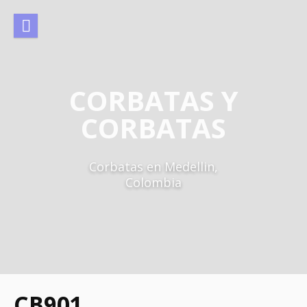
Ir
al
contenido
CORBATAS Y
CORBATAS
Corbatas en Medellin,
Colombia
CB901