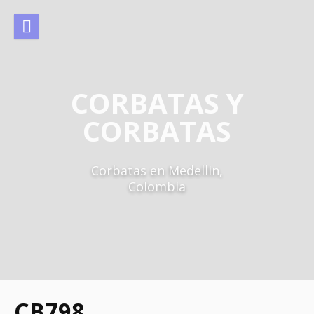
Ir
al
contenido
CORBATAS Y
CORBATAS
Corbatas en Medellin,
Colombia
CB798