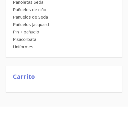
Pañoletas Seda
Pañuelos de niño
Pañuelos de Seda
Pañuelos Jacquard
Pin + pañuelo
Pisacorbata
Uniformes
Carrito