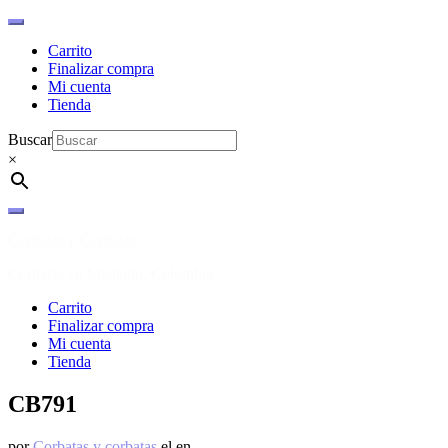
Carrito
Finalizar compra
Mi cuenta
Tienda
Buscar
×
Ir
al
Corbatas y Corbatas
contenido
Corbatas en Medellin, Colombia
Carrito
Finalizar compra
Mi cuenta
Tienda
CB791
por
Corbatas y corbatas
el
en