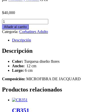
$
40,000
CB791
cantidad
Añadir al carrito
Categoría:
Corbatines Adulto
Descripción
Descripción
Color:
Turquesa diseño flores
Ancho:
12 cm
Largo:
6 cm
Composición:
MICROFIBRA DE JACQUARD
Productos relacionados
CB351