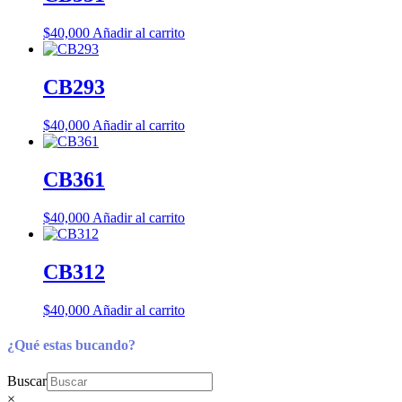
$
40,000
Añadir al carrito
CB293
$
40,000
Añadir al carrito
CB361
$
40,000
Añadir al carrito
CB312
$
40,000
Añadir al carrito
¿Qué estas bucando?
Buscar
×