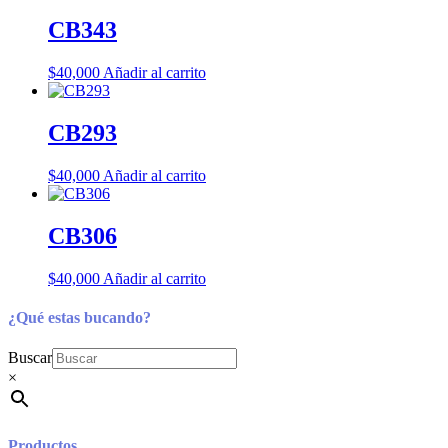
CB343
$
40,000
Añadir al carrito
CB293
$
40,000
Añadir al carrito
CB306
$
40,000
Añadir al carrito
¿Qué estas bucando?
Buscar
×
Productos