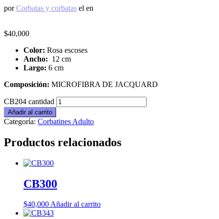
por
Corbatas y corbatas
el
en
$
40,000
Color:
Rosa escoses
Ancho:
12 cm
Largo:
6 cm
Composición:
MICROFIBRA DE JACQUARD
CB204 cantidad
Añadir al carrito
Categoría:
Corbatines Adulto
Productos relacionados
CB300
$
40,000
Añadir al carrito