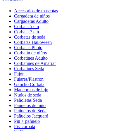
Accesorios de mascotas
Cargadera de niños
Cargaderas Adulto
Corbata 5 cm
Corbata 7 cm
Corbatas de seda
Corbatas Halloween
Corbatas Piloto
Corbatín de niños
Corbatines Adulto
Corbatines de Amarrar
Corbatines Seda
Fajón
Fulares/Plastron
Gancho Corbata
Mancornas de lujo
Nudos de seda
Pañoletas Seda
Pañuelos de niño
Pañuelos de Seda
Pañuelos Jacquard
Pin + pañuelo
Pisacorbata