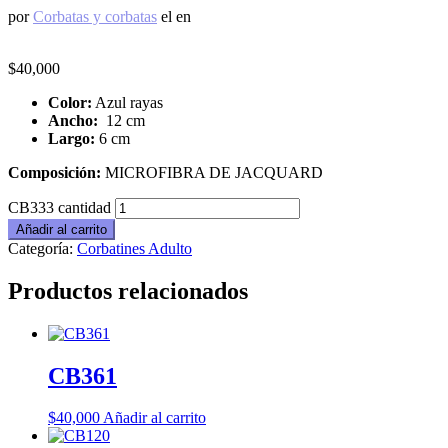
por
Corbatas y corbatas
el
en
$
40,000
Color:
Azul rayas
Ancho:
12 cm
Largo:
6 cm
Composición:
MICROFIBRA DE JACQUARD
CB333 cantidad
Añadir al carrito
Categoría:
Corbatines Adulto
Productos relacionados
CB361
$
40,000
Añadir al carrito