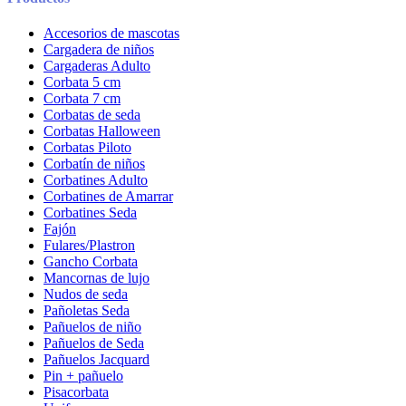
Accesorios de mascotas
Cargadera de niños
Cargaderas Adulto
Corbata 5 cm
Corbata 7 cm
Corbatas de seda
Corbatas Halloween
Corbatas Piloto
Corbatín de niños
Corbatines Adulto
Corbatines de Amarrar
Corbatines Seda
Fajón
Fulares/Plastron
Gancho Corbata
Mancornas de lujo
Nudos de seda
Pañoletas Seda
Pañuelos de niño
Pañuelos de Seda
Pañuelos Jacquard
Pin + pañuelo
Pisacorbata