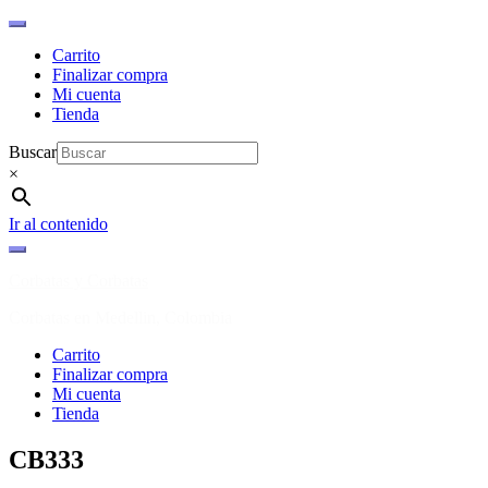
Carrito
Finalizar compra
Mi cuenta
Tienda
Buscar
×
Ir al contenido
Corbatas y Corbatas
Corbatas en Medellin, Colombia
Carrito
Finalizar compra
Mi cuenta
Tienda
CB333