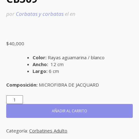
por
Corbatas y corbatas
el
en
$
40,000
Color:
Rayas aguamarina / blanco
Ancho:
12 cm
Largo:
6 cm
Composición:
MICROFIBRA DE JACQUARD
CB309
CANTIDAD
AÑADIR AL CARRITO
Categoría:
Corbatines Adulto