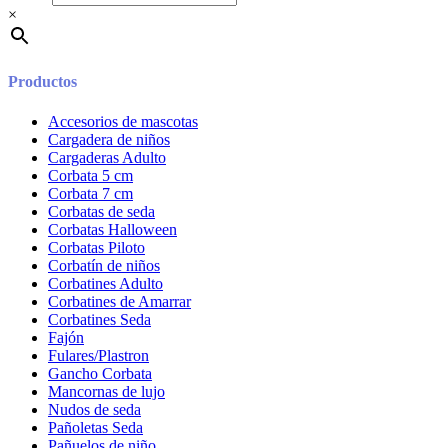
×
Productos
Accesorios de mascotas
Cargadera de niños
Cargaderas Adulto
Corbata 5 cm
Corbata 7 cm
Corbatas de seda
Corbatas Halloween
Corbatas Piloto
Corbatín de niños
Corbatines Adulto
Corbatines de Amarrar
Corbatines Seda
Fajón
Fulares/Plastron
Gancho Corbata
Mancornas de lujo
Nudos de seda
Pañoletas Seda
Pañuelos de niño