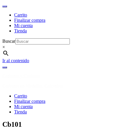
Carrito
Finalizar compra
Mi cuenta
Tienda
Buscar
×
Ir al contenido
Corbatas y Corbatas
Corbatas en Medellin, Colombia
Carrito
Finalizar compra
Mi cuenta
Tienda
Cb101