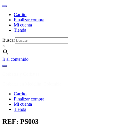
Carrito
Finalizar compra
Mi cuenta
Tienda
Buscar
×
Ir al contenido
Corbatas y Corbatas
Corbatas en Medellin, Colombia
Carrito
Finalizar compra
Mi cuenta
Tienda
REF: PS003