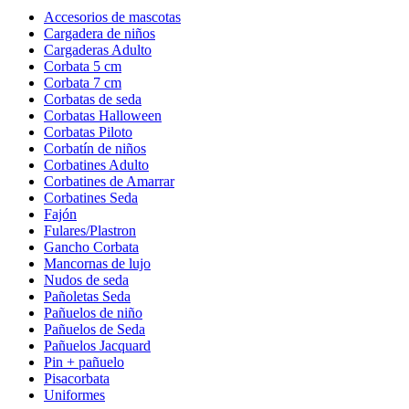
Accesorios de mascotas
Cargadera de niños
Cargaderas Adulto
Corbata 5 cm
Corbata 7 cm
Corbatas de seda
Corbatas Halloween
Corbatas Piloto
Corbatín de niños
Corbatines Adulto
Corbatines de Amarrar
Corbatines Seda
Fajón
Fulares/Plastron
Gancho Corbata
Mancornas de lujo
Nudos de seda
Pañoletas Seda
Pañuelos de niño
Pañuelos de Seda
Pañuelos Jacquard
Pin + pañuelo
Pisacorbata
Uniformes