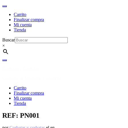
Carrito
Finalizar compra
Mi cuenta
Tienda
Buscar
×
Ir
al
Corbatas y Corbatas
contenido
Corbatas en Medellin, Colombia
Carrito
Finalizar compra
Mi cuenta
Tienda
REF: PN001
por
Corbatas y corbatas
el
en