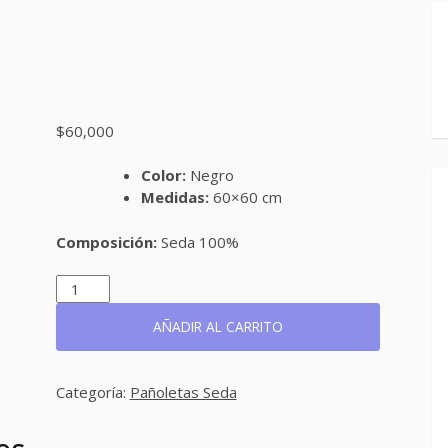
$
60,000
Color:
Negro
Medidas:
60×60 cm
Composición:
Seda 100%
REF:
P15Ñ
CANTIDAD
AÑADIR AL CARRITO
Categoría:
Pañoletas Seda