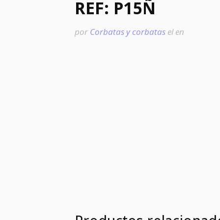
REF: P15Ñ
por
Corbatas y corbatas
el
en