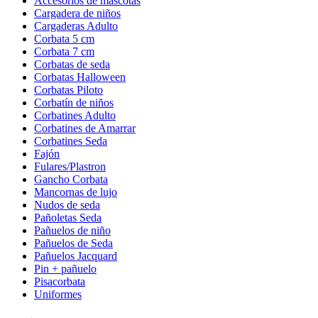
Accesorios de mascotas
Cargadera de niños
Cargaderas Adulto
Corbata 5 cm
Corbata 7 cm
Corbatas de seda
Corbatas Halloween
Corbatas Piloto
Corbatín de niños
Corbatines Adulto
Corbatines de Amarrar
Corbatines Seda
Fajón
Fulares/Plastron
Gancho Corbata
Mancornas de lujo
Nudos de seda
Pañoletas Seda
Pañuelos de niño
Pañuelos de Seda
Pañuelos Jacquard
Pin + pañuelo
Pisacorbata
Uniformes