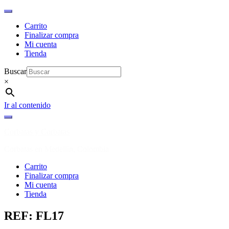
Carrito
Finalizar compra
Mi cuenta
Tienda
Buscar
×
Ir al contenido
Corbatas y Corbatas
Corbatas en Medellin, Colombia
Carrito
Finalizar compra
Mi cuenta
Tienda
REF: FL17