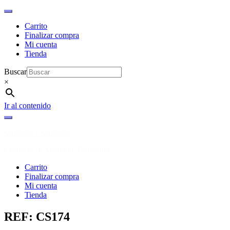
Carrito
Finalizar compra
Mi cuenta
Tienda
Buscar
×
Ir al contenido
Corbatas y Corbatas
Corbatas en Medellin, Colombia
Carrito
Finalizar compra
Mi cuenta
Tienda
REF: CS174