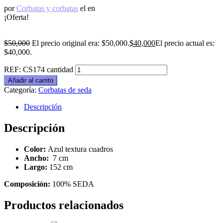
por
Corbatas y corbatas
el
en
¡Oferta!
$
50,000
El precio original era: $50,000.
$
40,000
El precio actual es:
$40,000.
REF: CS174 cantidad
Añadir al carrito
Categoría:
Corbatas de seda
Descripción
Descripción
Color:
Azul textura cuadros
Ancho:
7 cm
Largo:
152 cm
Composición:
100% SEDA
Productos relacionados