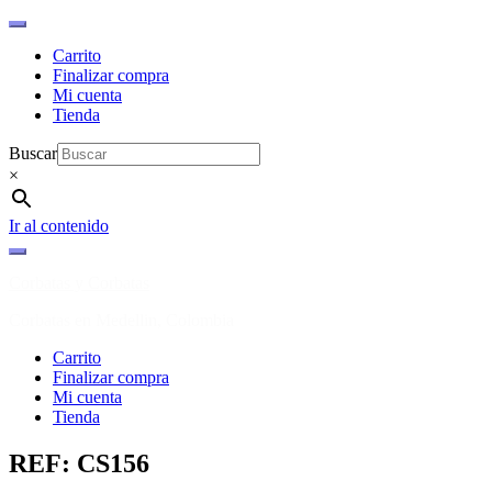
Carrito
Finalizar compra
Mi cuenta
Tienda
Buscar
×
Ir al contenido
Corbatas y Corbatas
Corbatas en Medellin, Colombia
Carrito
Finalizar compra
Mi cuenta
Tienda
REF: CS156