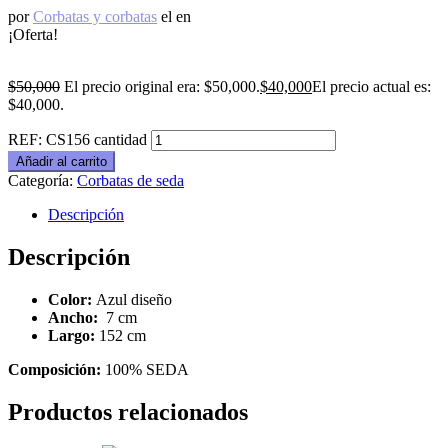
por
Corbatas y corbatas
el
en
¡Oferta!
$
50,000
El precio original era: $50,000.
$
40,000
El precio actual es:
$40,000.
REF: CS156 cantidad
Añadir al carrito
Categoría:
Corbatas de seda
Descripción
Descripción
Color:
Azul diseño
Ancho:
7 cm
Largo:
152 cm
Composición:
100% SEDA
Productos relacionados