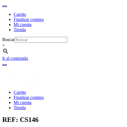
Carrito
Finalizar compra
Mi cuenta
Tienda
Buscar
×
Ir al contenido
Corbatas y Corbatas
Corbatas en Medellin, Colombia
Carrito
Finalizar compra
Mi cuenta
Tienda
REF: CS146