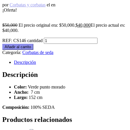
por
Corbatas y corbatas
el
en
¡Oferta!
$
50,000
El precio original era: $50,000.
$
40,000
El precio actual es:
$40,000.
REF: CS146 cantidad
Añadir al carrito
Categoría:
Corbatas de seda
Descripción
Descripción
Color:
Verde punto morado
Ancho:
7 cm
Largo:
152 cm
Composición:
100% SEDA
Productos relacionados