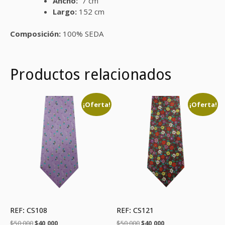
Ancho:
7 cm
Largo:
152 cm
Composición:
100% SEDA
Productos relacionados
¡Oferta!
¡Oferta!
REF: CS108
REF: CS121
El
El
El
El
$
50,000
$
40,000
$
50,000
$
40,000