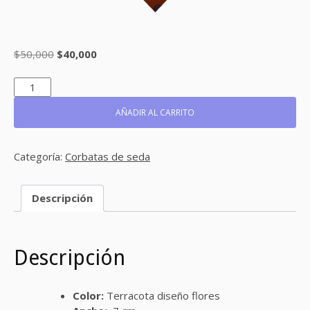
El
El
$
50,000
$
40,000
precio
precio
original
actual
REF:
CS141
era:
es:
CANTIDAD
AÑADIR AL CARRITO
$50,000.
$40,000.
Categoría:
Corbatas de seda
Descripción
Descripción
Color:
Terracota diseño flores