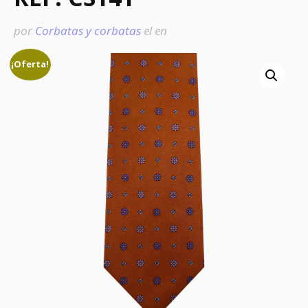
por
Corbatas y corbatas
el
en
¡Oferta!