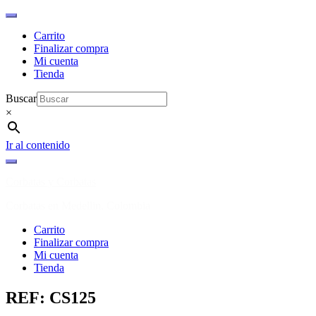
Carrito
Finalizar compra
Mi cuenta
Tienda
Buscar
×
Ir al contenido
Corbatas y Corbatas
Corbatas en Medellin, Colombia
Carrito
Finalizar compra
Mi cuenta
Tienda
REF: CS125