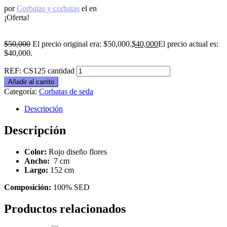
por
Corbatas y corbatas
el
en
¡Oferta!
$
50,000
El precio original era: $50,000.
$
40,000
El precio actual es:
$40,000.
REF: CS125 cantidad
Añadir al carrito
Categoría:
Corbatas de seda
Descripción
Descripción
Color:
Rojo diseño flores
Ancho:
7 cm
Largo:
152 cm
Composición:
100% SED
Productos relacionados