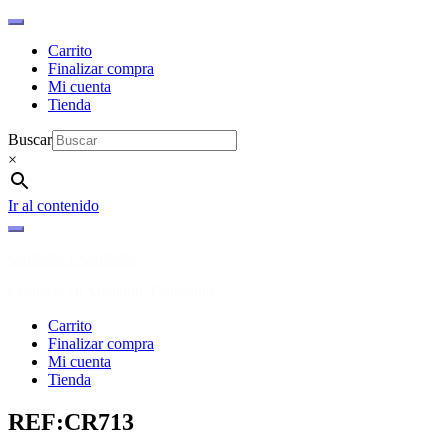
Carrito
Finalizar compra
Mi cuenta
Tienda
Buscar
×
Ir al contenido
Corbatas y Corbatas
Corbatas en Medellin, Colombia
Carrito
Finalizar compra
Mi cuenta
Tienda
REF:CR713