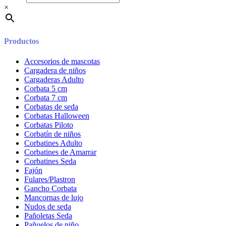
×
Productos
Accesorios de mascotas
Cargadera de niños
Cargaderas Adulto
Corbata 5 cm
Corbata 7 cm
Corbatas de seda
Corbatas Halloween
Corbatas Piloto
Corbatín de niños
Corbatines Adulto
Corbatines de Amarrar
Corbatines Seda
Fajón
Fulares/Plastron
Gancho Corbata
Mancornas de lujo
Nudos de seda
Pañoletas Seda
Pañuelos de niño