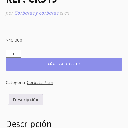
por
Corbatas y corbatas
el
en
$
40,000
REF:
CR319
CANTIDAD
AÑADIR AL CARRITO
Categoría:
Corbata 7 cm
Descripción
Descripción