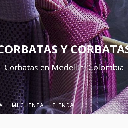
CORBATAS Y CORBATA
Corbatas en Medellin, Colombia
A
MI CUENTA
TIENDA