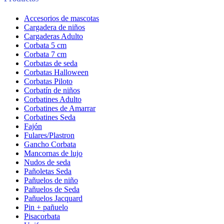
Accesorios de mascotas
Cargadera de niños
Cargaderas Adulto
Corbata 5 cm
Corbata 7 cm
Corbatas de seda
Corbatas Halloween
Corbatas Piloto
Corbatín de niños
Corbatines Adulto
Corbatines de Amarrar
Corbatines Seda
Fajón
Fulares/Plastron
Gancho Corbata
Mancornas de lujo
Nudos de seda
Pañoletas Seda
Pañuelos de niño
Pañuelos de Seda
Pañuelos Jacquard
Pin + pañuelo
Pisacorbata