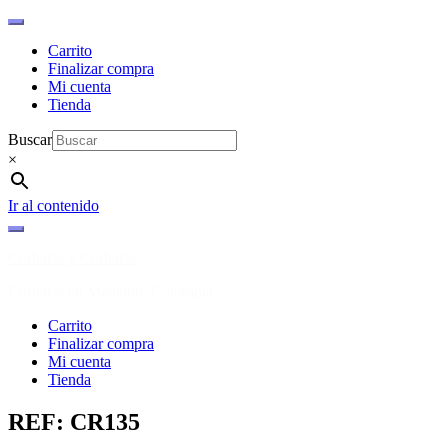
Carrito
Finalizar compra
Mi cuenta
Tienda
Buscar
×
Ir al contenido
Corbatas y Corbatas
Corbatas en Medellin, Colombia
Carrito
Finalizar compra
Mi cuenta
Tienda
REF: CR135