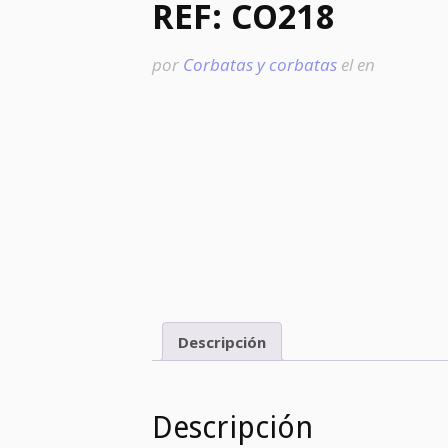
REF: CO218
por
Corbatas y corbatas
el
en
Descripción
Descripción