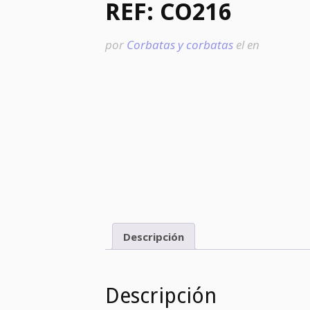
REF: CO216
por
Corbatas y corbatas
el
en
Descripción
Descripción