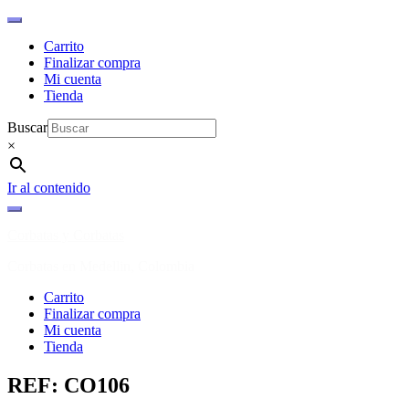
Carrito
Finalizar compra
Mi cuenta
Tienda
Buscar
×
Ir al contenido
Corbatas y Corbatas
Corbatas en Medellin, Colombia
Carrito
Finalizar compra
Mi cuenta
Tienda
REF: CO106