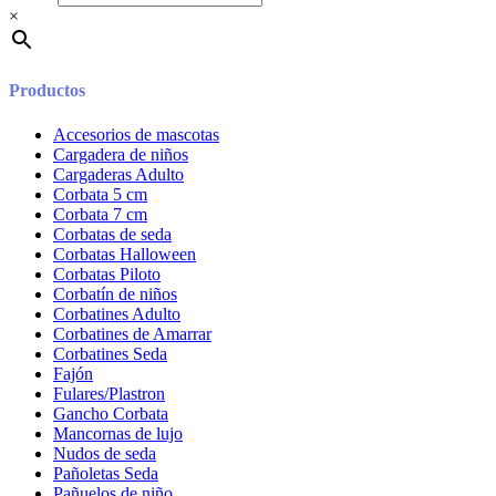
×
Productos
Accesorios de mascotas
Cargadera de niños
Cargaderas Adulto
Corbata 5 cm
Corbata 7 cm
Corbatas de seda
Corbatas Halloween
Corbatas Piloto
Corbatín de niños
Corbatines Adulto
Corbatines de Amarrar
Corbatines Seda
Fajón
Fulares/Plastron
Gancho Corbata
Mancornas de lujo
Nudos de seda
Pañoletas Seda
Pañuelos de niño