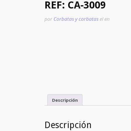
REF: CA-3009
por
Corbatas y corbatas
el
en
Descripción
Descripción