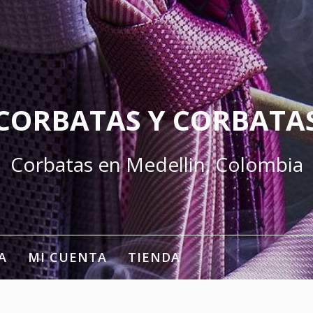
CORBATAS Y CORBATA
Corbatas en Medellin, Colombia
A
MI CUENTA
TIENDA