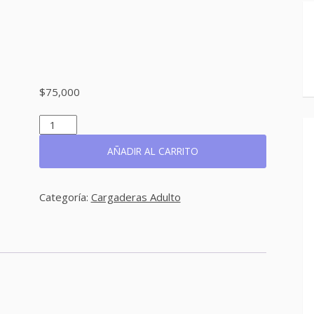
$
75,000
REF:
CA-
3009
AÑADIR AL CARRITO
CANTIDAD
Categoría:
Cargaderas Adulto