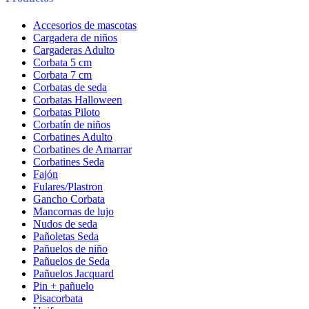
Accesorios de mascotas
Cargadera de niños
Cargaderas Adulto
Corbata 5 cm
Corbata 7 cm
Corbatas de seda
Corbatas Halloween
Corbatas Piloto
Corbatín de niños
Corbatines Adulto
Corbatines de Amarrar
Corbatines Seda
Fajón
Fulares/Plastron
Gancho Corbata
Mancornas de lujo
Nudos de seda
Pañoletas Seda
Pañuelos de niño
Pañuelos de Seda
Pañuelos Jacquard
Pin + pañuelo
Pisacorbata