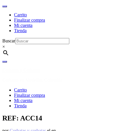
Carrito
Finalizar compra
Mi cuenta
Tienda
Buscar
×
Ir
al
Corbatas y Corbatas
contenido
Corbatas en Medellin, Colombia
Carrito
Finalizar compra
Mi cuenta
Tienda
REF: ACC14
por
Corbatas y corbatas
el
en