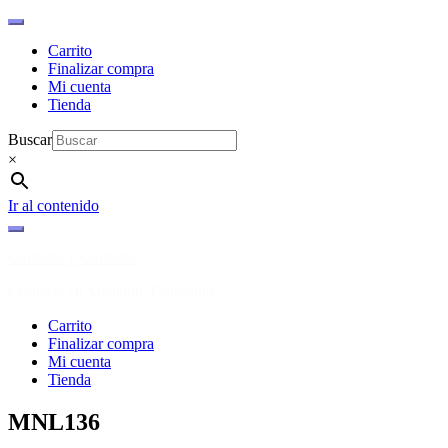
Carrito
Finalizar compra
Mi cuenta
Tienda
Buscar
×
Ir al contenido
Corbatas y Corbatas
Corbatas en Medellin, Colombia
Carrito
Finalizar compra
Mi cuenta
Tienda
MNL136