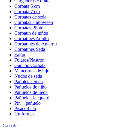
Cargaderas Adulto
Corbata 5 cm
Corbata 7 cm
Corbatas de seda
Corbatas Halloween
Corbatas Piloto
Corbatín de niños
Corbatines Adulto
Corbatines de Amarrar
Corbatines Seda
Fajón
Fulares/Plastron
Gancho Corbata
Mancornas de lujo
Nudos de seda
Pañoletas Seda
Pañuelos de niño
Pañuelos de Seda
Pañuelos Jacquard
Pin + pañuelo
Pisacorbata
Uniformes
Carrito