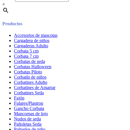
×
Productos
Accesorios de mascotas
Cargadera de niños
Cargaderas Adulto
Corbata 5 cm
Corbata 7 cm
Corbatas de seda
Corbatas Halloween
Corbatas Piloto
Corbatín de niños
Corbatines Adulto
Corbatines de Amarrar
Corbatines Seda
Fajón
Fulares/Plastron
Gancho Corbata
Mancornas de lujo
Nudos de seda
Pañoletas Seda
Pañuelos de niño