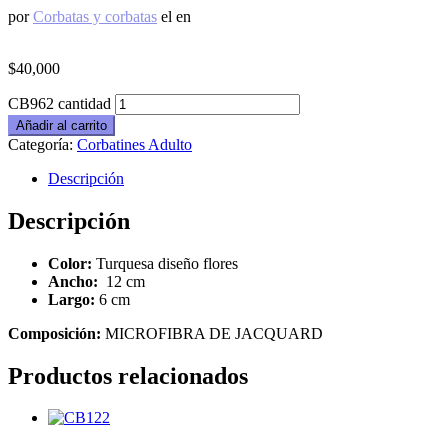
por
Corbatas y corbatas
el
en
$
40,000
CB962 cantidad
Añadir al carrito
Categoría:
Corbatines Adulto
Descripción
Descripción
Color:
Turquesa diseño flores
Ancho:
12 cm
Largo:
6 cm
Composición:
MICROFIBRA DE JACQUARD
Productos relacionados