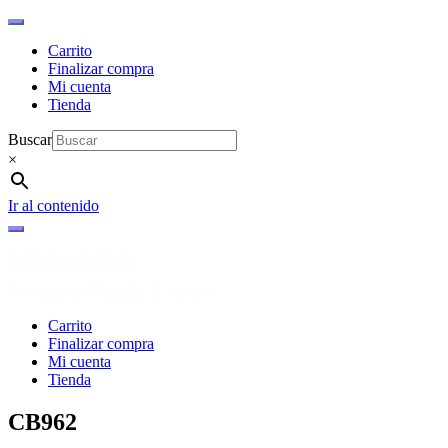
Carrito
Finalizar compra
Mi cuenta
Tienda
Buscar
×
Ir al contenido
Corbatas y Corbatas
Corbatas en Medellin, Colombia
Carrito
Finalizar compra
Mi cuenta
Tienda
CB962