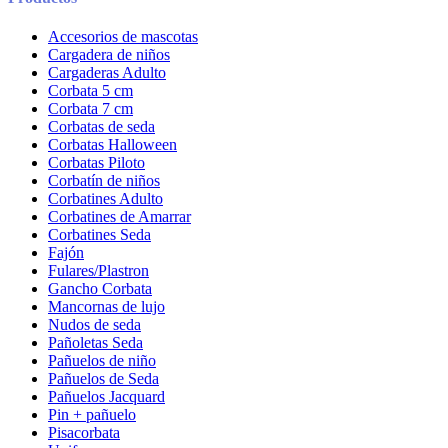
Accesorios de mascotas
Cargadera de niños
Cargaderas Adulto
Corbata 5 cm
Corbata 7 cm
Corbatas de seda
Corbatas Halloween
Corbatas Piloto
Corbatín de niños
Corbatines Adulto
Corbatines de Amarrar
Corbatines Seda
Fajón
Fulares/Plastron
Gancho Corbata
Mancornas de lujo
Nudos de seda
Pañoletas Seda
Pañuelos de niño
Pañuelos de Seda
Pañuelos Jacquard
Pin + pañuelo
Pisacorbata