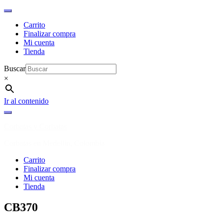
Carrito
Finalizar compra
Mi cuenta
Tienda
Buscar
×
Ir al contenido
Corbatas y Corbatas
Corbatas en Medellin, Colombia
Carrito
Finalizar compra
Mi cuenta
Tienda
CB370