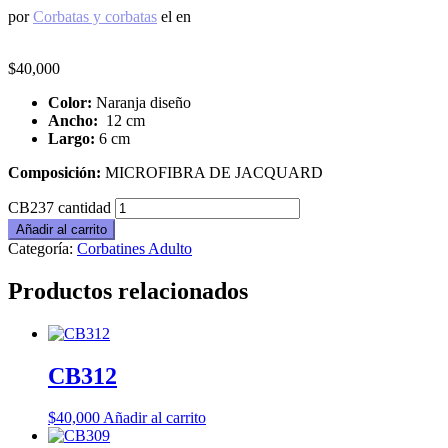
por
Corbatas y corbatas
el
en
$
40,000
Color:
Naranja diseño
Ancho:
12 cm
Largo:
6 cm
Composición:
MICROFIBRA DE JACQUARD
CB237 cantidad
Añadir al carrito
Categoría:
Corbatines Adulto
Productos relacionados
CB312
$
40,000
Añadir al carrito