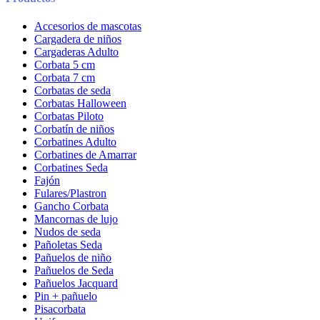
Accesorios de mascotas
Cargadera de niños
Cargaderas Adulto
Corbata 5 cm
Corbata 7 cm
Corbatas de seda
Corbatas Halloween
Corbatas Piloto
Corbatín de niños
Corbatines Adulto
Corbatines de Amarrar
Corbatines Seda
Fajón
Fulares/Plastron
Gancho Corbata
Mancornas de lujo
Nudos de seda
Pañoletas Seda
Pañuelos de niño
Pañuelos de Seda
Pañuelos Jacquard
Pin + pañuelo
Pisacorbata