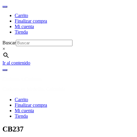
Carrito
Finalizar compra
Mi cuenta
Tienda
Buscar
×
Ir al contenido
Corbatas y Corbatas
Corbatas en Medellin, Colombia
Carrito
Finalizar compra
Mi cuenta
Tienda
CB237