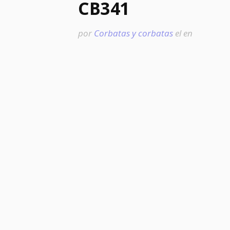
CB341
por
Corbatas y corbatas
el
en