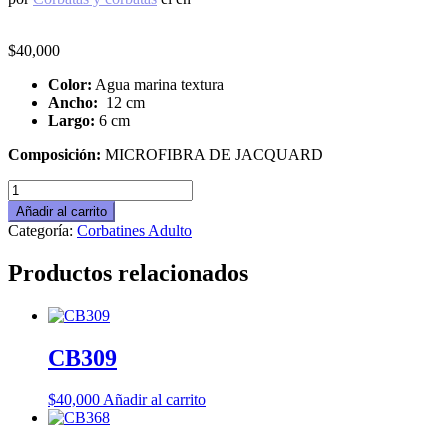
$
40,000
Color:
Agua marina textura
Ancho:
12 cm
Largo:
6 cm
Composición:
MICROFIBRA DE JACQUARD
CB318
cantidad
Añadir al carrito
Categoría:
Corbatines Adulto
Productos relacionados
CB309
$
40,000
Añadir al carrito