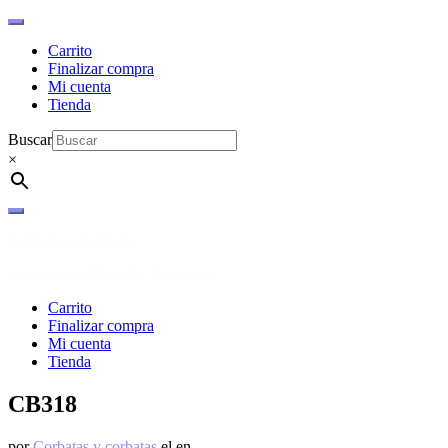
Carrito
Finalizar compra
Mi cuenta
Tienda
Buscar
×
Ir
al
Corbatas y Corbatas
contenido
Corbatas en Medellin, Colombia
Carrito
Finalizar compra
Mi cuenta
Tienda
CB318
por
Corbatas y corbatas
el
en