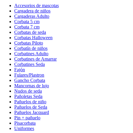
Accesorios de mascotas
Cargadera de niños
Cargaderas Adulto
Corbata 5 cm
Corbata 7 cm
Corbatas de seda
Corbatas Halloween
Corbatas Piloto
Corbatín de niños
Corbatines Adulto
Corbatines de Amarrar
Corbatines Seda
Fajón
Fulares/Plastron
Gancho Corbata
Mancornas de lujo
Nudos de seda
Pañoletas Seda
Pañuelos de niño
Pañuelos de Seda
Pañuelos Jacquard
Pin + pañuelo
Pisacorbata
Uniformes