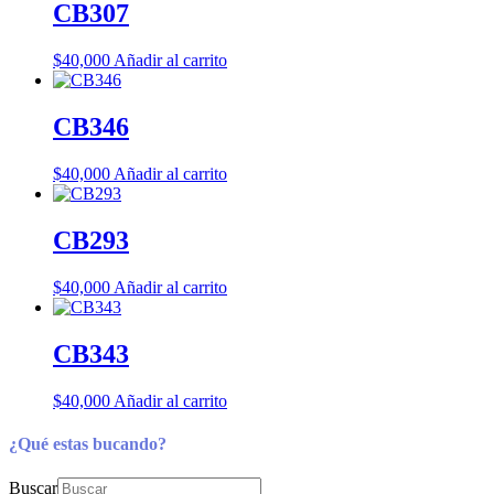
CB307
$
40,000
Añadir al carrito
CB346
$
40,000
Añadir al carrito
CB293
$
40,000
Añadir al carrito
CB343
$
40,000
Añadir al carrito
¿Qué estas bucando?
Buscar