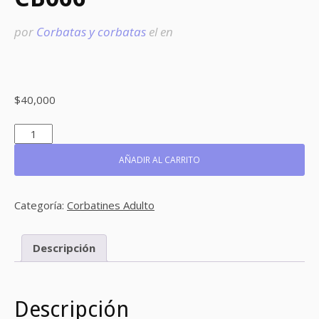
por
Corbatas y corbatas
el
en
$
40,000
CB066
CANTIDAD
AÑADIR AL CARRITO
Categoría:
Corbatines Adulto
Descripción
Descripción