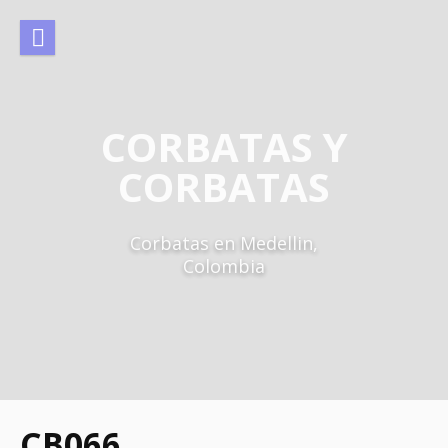
Ir
al
contenido
CORBATAS Y
CORBATAS
Corbatas en Medellin,
Colombia
CB066