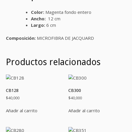
Color:
Magenta fondo entero
Ancho:
12 cm
Largo:
6 cm
Composición:
MICROFIBRA DE JACQUARD
Productos relacionados
CB128
CB300
$
40,000
$
40,000
Añadir al carrito
Añadir al carrito