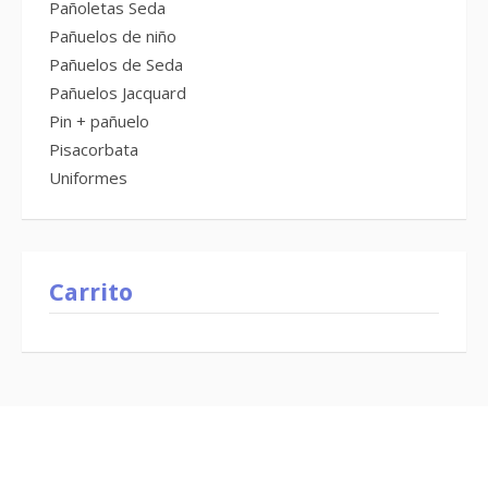
Pañoletas Seda
Pañuelos de niño
Pañuelos de Seda
Pañuelos Jacquard
Pin + pañuelo
Pisacorbata
Uniformes
Carrito