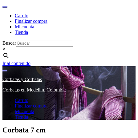
Carrito
Finalizar compra
Mi cuenta
Tienda
Buscar
×
Ir al contenido
Corbatas y Corbatas
Corbatas en Medellin, Colombia
Carrito
Finalizar compra
Mi cuenta
Tienda
Corbata 7 cm