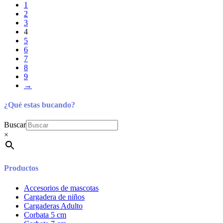
1
2
3
4
5
6
7
8
9
→
¿Qué estas bucando?
Buscar
×
Productos
Accesorios de mascotas
Cargadera de niños
Cargaderas Adulto
Corbata 5 cm